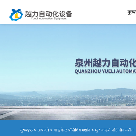
मुख्य
मुख्यपृष्ठ
>
उत्पादने
>
वाळू बेल्ट पॉलिशिंग मशीन
> धूळ काढणे पॉलिशिंग मशीन