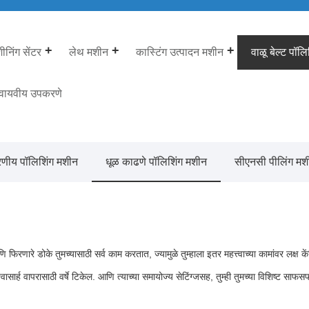
निंग सेंटर
लेथ मशीन
कास्टिंग उत्पादन मशीन
वाळू बेल्ट पॉल
 वायवीय उपकरणे
वरणीय पॉलिशिंग मशीन
धूळ काढणे पॉलिशिंग मशीन
सीएनसी पीलिंग मश
ारे डोके तुमच्यासाठी सर्व काम करतात, ज्यामुळे तुम्हाला इतर महत्त्वाच्या कामांवर लक्ष के
्वासार्ह वापरासाठी वर्षे टिकेल. आणि त्याच्या समायोज्य सेटिंग्जसह, तुम्ही तुमच्या विशिष्ट सा