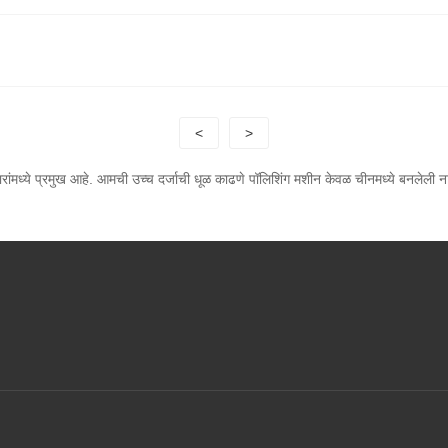
<
>
ारांमध्ये प्रमुख आहे. आमची उच्च दर्जाची धूळ काढणे पॉलिशिंग मशीन केवळ चीनमध्ये बनलेली 