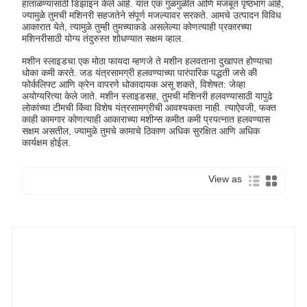
हाताळण्यासाठी डिझाइन केले आहे. यात एक गुळगुळीत आणि मजबूत पृष्ठभाग आहे,
ज्यामुळे तुमची मशिनरी सहजतेने संपूर्ण मजल्यावर सरकते. आमचे उत्पादन विविध
आकारात येते, त्यामुळे तुम्ही तुमच्याकडे असलेल्या कोणत्याही प्रकारच्या
मशिनरीसाठी योग्य तंदुरुस्त शोधण्यात सक्षम व्हाल.
मशीन स्लाइडचा एक मोठा फायदा म्हणजे ते मशीन हलवताना दुखापत होण्याचा
धोका कमी करते. जड यंत्रसामग्री हलवण्याच्या पारंपारिक पद्धती जसे की
फोर्कलिफ्ट आणि क्रेन वापरणे धोकादायक असू शकते, विशेषत: जेव्हा
अयोग्यरित्या केले जाते. मशीन स्लाइडसह, तुमची मशिनरी हलवण्यासाठी यापुढे
लोकांच्या टीमची किंवा विशेष यंत्रसामग्रीची आवश्यकता नाही. त्याऐवजी, फक्त
काही कामगार कोणत्याही आकाराच्या मशीन्स कमीत कमी प्रयत्नात हलवण्यास
सक्षम असतील, ज्यामुळे तुमचे कामाचे ठिकाण अधिक सुरक्षित आणि अधिक
कार्यक्षम होईल.
View as