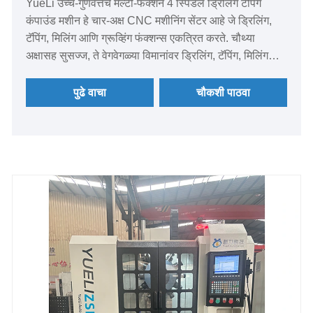
YueLi उच्च-गुणवत्तेचे मल्टी-फंक्शन 4 स्पिंडल ड्रिलिंग टॅपिंग
कंपाउंड मशीन हे चार-अक्ष CNC मशीनिंग सेंटर आहे जे ड्रिलिंग,
टॅपिंग, मिलिंग आणि ग्रूव्हिंग फंक्शन्स एकत्रित करते. चौथ्या
अक्षासह सुसज्ज, ते वेगवेगळ्या विमानांवर ड्रिलिंग, टॅपिंग, मिलिंग
आणि ग्रूव्हिंग प्रक्रिया पूर्ण करू शकते.
पुढे वाचा
चौकशी पाठवा