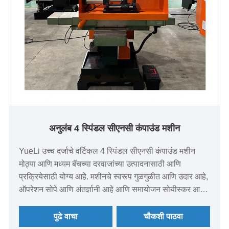
अनुलंब 4 स्पिंडल सीएनसी कंपाउंड मशीन
YueLi उच्च दर्जाचे वर्टिकल 4 स्पिंडल सीएनसी कंपाउंड मशीन
मोठ्या आणि मध्यम बॅचच्या दरवाजांच्या उत्पादनासाठी आणि
प्रक्रियेसाठी योग्य आहे. मशीनचे स्वरूप गुळगुळीत आणि उदार आहे,
ऑपरेशन सोपे आणि अंतर्ज्ञानी आहे आणि समायोजन सोयीस्कर आहे.
सीएनसी नियंत्रणाचा अवलंब केला जातो, ऑटोमेशनची डिग्री जास्त
असते, ऑपरेटरची श्रम तीव्रता कमी होते आणि एक व्यक्ती आणि
पुढे वाचा
चौकशी पाठवा
अनेक मशीनचे ऑपरेशन आणि व्यवस्थापन लक्षात येते.