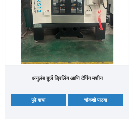
अनुलंब बुर्ज ड्रिलिंग आणि टॅपिंग मशीन
पुढे वाचा
चौकशी पाठवा