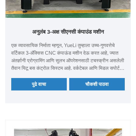
अनुलंब 3-अक्ष सीएनसी कंपाउंड मशीन
एक व्यावसायिक निर्माता म्हणून, YueLi तुम्हाला उच्च-गुणवत्तेचे
वर्टिकल 3-ॲक्सिस CNC कंपाऊंड मशीन देऊ करत आहे, ज्यात
अंतर्ज्ञानी प्रोग्रामिंग आणि सुलभ ऑपरेशनसाठी टचस्क्रीन असलेली
तैवान यिटू बस कंट्रोल सिस्टम आहे. वर्कटेबल आणि मिडल सपोर्ट
हिविन रोलर रेखीय मार्गदर्शक आणि बॉल स्क्रूने सुसज्ज आहेत,
ज्यामुळे हेवी-ड्यूटी कटिंग सक्षम होते. कृपया आमच्याशी कधीही संपर्क
पुढे वाचा
चौकशी पाठवा
साधा.