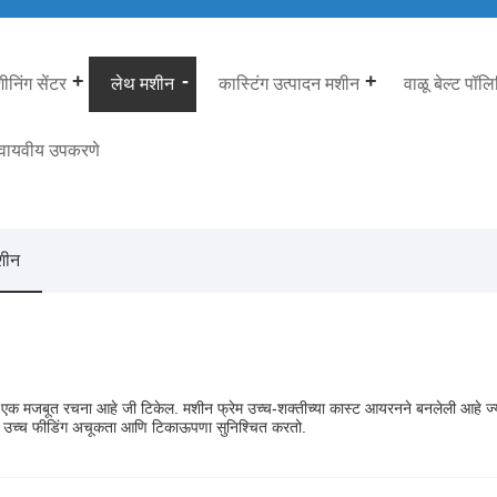
निंग सेंटर
लेथ मशीन
कास्टिंग उत्पादन मशीन
वाळू बेल्ट पॉल
 वायवीय उपकरणे
मशीन
, एक मजबूत रचना आहे जी टिकेल. मशीन फ्रेम उच्च-शक्तीच्या कास्ट आयरनने बनलेली आहे ज्
े, जो उच्च फीडिंग अचूकता आणि टिकाऊपणा सुनिश्चित करतो.