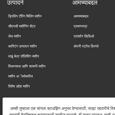
उत्पादने
आमच्याबद्दल
ड्रिलिंग टॅपिंग मिलिंग मशीन
आमच्याबद्दल
सीएनसी मशीनिंग सेंटर
प्रमाणपत्र
लेथ मशीन
प्रदर्शन व्हिडिओ
कास्टिंग उत्पादन मशीन
कंपनी स्ट्रेंथ डिस्प्ले
वाळू बेल्ट पॉलिशिंग मशीन
विधानसभा आणि चाचणी मशीन
मशीन अॅक्सेसरीज
विशेष उद्देश मशीन
आम्ही तुम्हाला एक चांगला ब्राउझिंग अनुभव देण्यासाठी, साइट रहदारीचे व
सामग्री वैयक्तिकृत करण्यासाठी कुकीज वापरतो. ही साइट वापरून, तुम्ही 