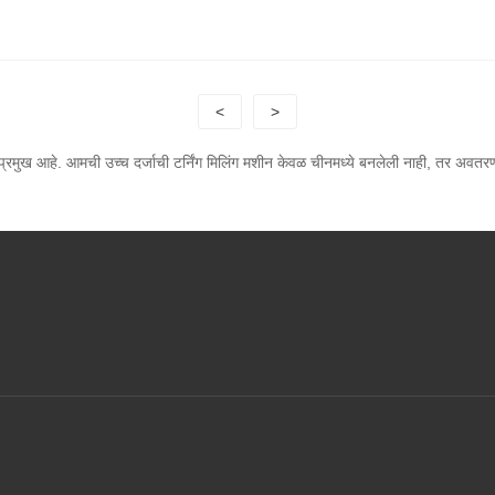
<
>
ये प्रमुख आहे. आमची उच्च दर्जाची टर्निंग मिलिंग मशीन केवळ चीनमध्ये बनलेली नाही, तर अवतर