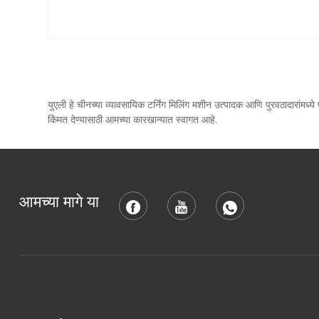
युएली हे चीनच्या व्यावसायिक टर्निंग मिलिंग मशीन उत्पादक आणि पुरवठादारांमध्
किंमत देण्यासाठी आमच्या कारखान्यात स्वागत आहे.
आमच्या मागे या