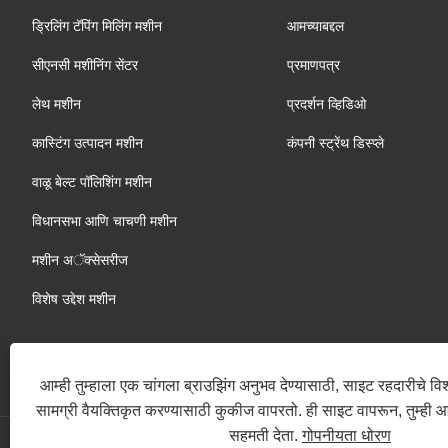
ड्रिलिंग टॅपिंग मिलिंग मशीन
आमच्याबद्दल
सीएनसी मशीनिंग सेंटर
प्रमाणपत्र
लेथ मशीन
प्रदर्शन व्हिडिओ
कास्टिंग उत्पादन मशीन
कंपनी स्ट्रेंथ डिस्प्ले
वाळू बेल्ट पॉलिशिंग मशीन
विधानसभा आणि चाचणी मशीन
मशीन अॅक्सेसरीज
विशेष उद्देश मशीन
आम्ही तुम्हाला एक चांगला ब्राउझिंग अनुभव देण्यासाठी, साइट रहदारीचे व
सामग्री वैयक्तिकृत करण्यासाठी कुकीज वापरतो. ही साइट वापरून, तुम्ही 
सहमती देता.
गोपनीयता धोरण
Copyright @ 2023 Quanzhou Yueli Automation Equipment Co.,Ltd. 