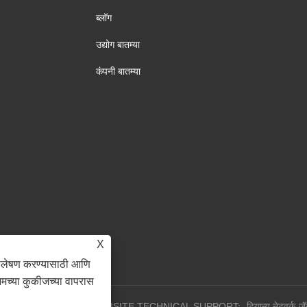
ब्लॉग
उद्योग बातम्या
कंपनी बातम्या
X
िश्लेषण करण्यासाठी आणि
आमच्या कुकीजच्या वापरास
All Rights Reserved.
WEBSITE TECHNICAL SUPPORT:
टियान्यू नेटवर्क
ज