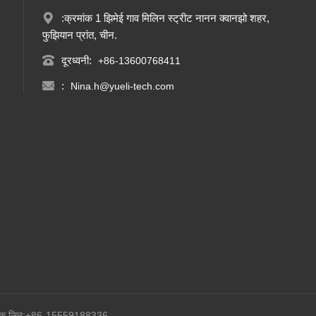
:क्रमांक 1 झिमेई गाव मिलिन स्ट्रीट नानन क्वानझो शहर,
फुझियान प्रांत, चीन.
दूरध्वनी:
+86-13600768411
:
Nina.h@yueli-tech.com
ॅक लिन:+86-15559188336