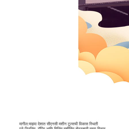
मागील:
माझ्या देशात सीएनसी मशीन टूल्सची विकास स्थिती
पुढे:
ड्रिलिंग, टॅपिंग आणि मिलिंग मशीनिंग सेंटरसाठी मुख्य विचार